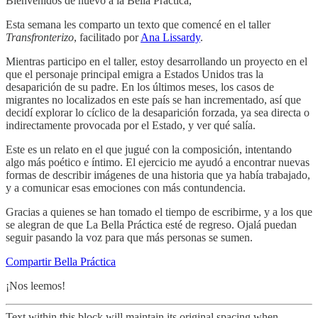
Bienvenidos de nuevo a la Bella Práctica,
Esta semana les comparto un texto que comencé en el taller
Transfronterizo
, facilitado por
Ana Lissardy
.
Mientras participo en el taller, estoy desarrollando un proyecto en el
que el personaje principal emigra a Estados Unidos tras la
desaparición de su padre. En los últimos meses, los casos de
migrantes no localizados en este país se han incrementado, así que
decidí explorar lo cíclico de la desaparición forzada, ya sea directa o
indirectamente provocada por el Estado, y ver qué salía.
Este es un relato en el que jugué con la composición, intentando
algo más poético e íntimo. El ejercicio me ayudó a encontrar nuevas
formas de describir imágenes de una historia que ya había trabajado,
y a comunicar esas emociones con más contundencia.
Gracias a quienes se han tomado el tiempo de escribirme, y a los que
se alegran de que La Bella Práctica esté de regreso. Ojalá puedan
seguir pasando la voz para que más personas se sumen.
Compartir Bella Práctica
¡Nos leemos!
Text within this block will maintain its original spacing when