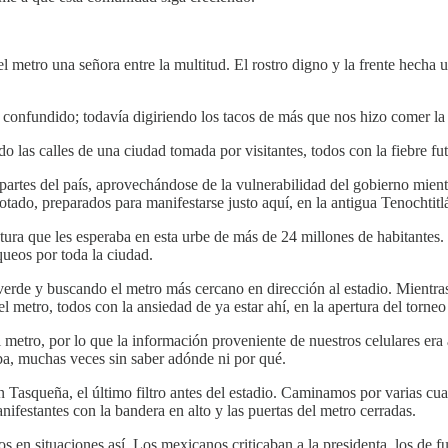
etro una señora entre la multitud. El rostro digno y la frente hecha un
confundido; todavía digiriendo los tacos de más que nos hizo comer la 
do las calles de una ciudad tomada por visitantes, todos con la fiebre f
 partes del país, aprovechándose de la vulnerabilidad del gobierno mien
otado, preparados para manifestarse justo aquí, en la antigua Tenochtitl
ntura que les esperaba en esta urbe de más de 24 millones de habitant
queos por toda la ciudad.
 verde y buscando el metro más cercano en dirección al estadio. Mien
l metro, todos con la ansiedad de ya estar ahí, en la apertura del torn
 metro, por lo que la información proveniente de nuestros celulares era
aba, muchas veces sin saber adónde ni por qué.
 Tasqueña, el último filtro antes del estadio. Caminamos por varias cua
nifestantes con la bandera en alto y las puertas del metro cerradas.
n situaciones así. Los mexicanos criticaban a la presidenta, los de fuer