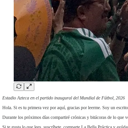
Estadio Azteca en el partido inaugural del Mundial de Fútbol, 2026
Hola. Si es tu primera vez por aquí, gracias por leerme. Soy un escrito
Durante los próximos días compartiré crónicas y bitácoras de lo que 
Si te gusta lo que lees, suscríbete, comparte La Bella Práctica y ayú