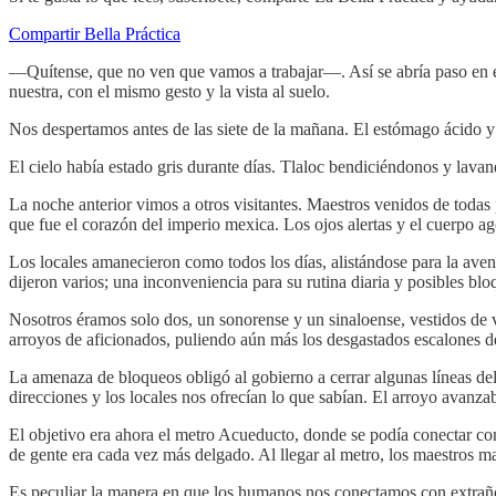
Compartir Bella Práctica
—Quítense, que no ven que vamos a trabajar—. Así se abría paso en el m
nuestra, con el mismo gesto y la vista al suelo.
Nos despertamos antes de las siete de la mañana. El estómago ácido y 
El cielo había estado gris durante días. Tlaloc bendiciéndonos y lavan
La noche anterior vimos a otros visitantes. Maestros venidos de todas
que fue el corazón del imperio mexica. Los ojos alertas y el cuerpo ag
Los locales amanecieron como todos los días, alistándose para la ave
dijeron varios; una inconveniencia para su rutina diaria y posibles blo
Nosotros éramos solo dos, un sonorense y un sinaloense, vestidos de
arroyos de aficionados, puliendo aún más los desgastados escalones de
La amenaza de bloqueos obligó al gobierno a cerrar algunas líneas del
direcciones y los locales nos ofrecían lo que sabían. El arroyo avanz
El objetivo era ahora el metro Acueducto, donde se podía conectar con
de gente era cada vez más delgado. Al llegar al metro, los maestros ma
Es peculiar la manera en que los humanos nos conectamos con extraños e