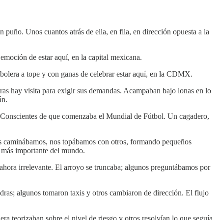
 puño. Unos cuantos atrás de ella, en fila, en dirección opuesta a la
emoción de estar aquí, en la capital mexicana.
utbolera a tope y con ganas de celebrar estar aquí, en la CDMX.
tras hay visita para exigir sus demandas. Acampaban bajo lonas en lo
án.
es. Conscientes de que comenzaba el Mundial de Fútbol. Un cagadero,
tras caminábamos, nos topábamos con otros, formando pequeños
eo más importante del mundo.
 ahora irrelevante. El arroyo se truncaba; algunos preguntábamos por
dras; algunos tomaron taxis y otros cambiaron de dirección. El flujo
a teorizaban sobre el nivel de riesgo y otros resolvían lo que seguía.