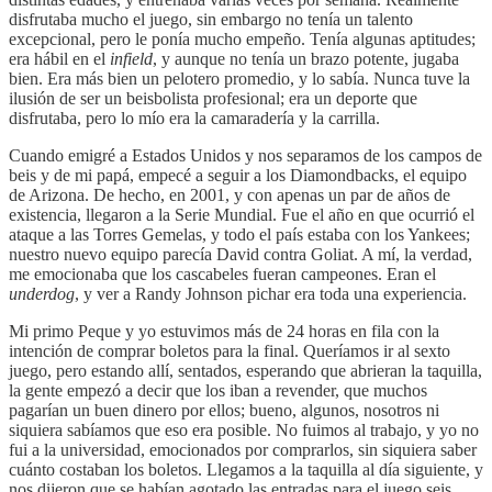
disfrutaba mucho el juego, sin embargo no tenía un talento
excepcional, pero le ponía mucho empeño. Tenía algunas aptitudes;
era hábil en el
infield
, y aunque no tenía un brazo potente, jugaba
bien. Era más bien un pelotero promedio, y lo sabía. Nunca tuve la
ilusión de ser un beisbolista profesional; era un deporte que
disfrutaba, pero lo mío era la camaradería y la carrilla.
Cuando emigré a Estados Unidos y nos separamos de los campos de
beis y de mi papá, empecé a seguir a los Diamondbacks, el equipo
de Arizona. De hecho, en 2001, y con apenas un par de años de
existencia, llegaron a la Serie Mundial. Fue el año en que ocurrió el
ataque a las Torres Gemelas, y todo el país estaba con los Yankees;
nuestro nuevo equipo parecía David contra Goliat. A mí, la verdad,
me emocionaba que los cascabeles fueran campeones. Eran el
underdog
, y ver a Randy Johnson pichar era toda una experiencia.
Mi primo Peque y yo estuvimos más de 24 horas en fila con la
intención de comprar boletos para la final. Queríamos ir al sexto
juego, pero estando allí, sentados, esperando que abrieran la taquilla,
la gente empezó a decir que los iban a revender, que muchos
pagarían un buen dinero por ellos; bueno, algunos, nosotros ni
siquiera sabíamos que eso era posible. No fuimos al trabajo, y yo no
fui a la universidad, emocionados por comprarlos, sin siquiera saber
cuánto costaban los boletos. Llegamos a la taquilla al día siguiente, y
nos dijeron que se habían agotado las entradas para el juego seis,