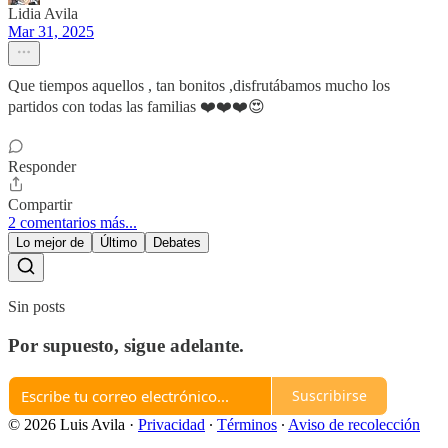
Lidia Avila
Mar 31, 2025
Que tiempos aquellos , tan bonitos ,disfrutábamos mucho los
partidos con todas las familias ❤️❤️❤️😍
Responder
Compartir
2 comentarios más...
Lo mejor de
Último
Debates
Sin posts
Por supuesto, sigue adelante.
Suscribirse
© 2026 Luis Avila
·
Privacidad
∙
Términos
∙
Aviso de recolección