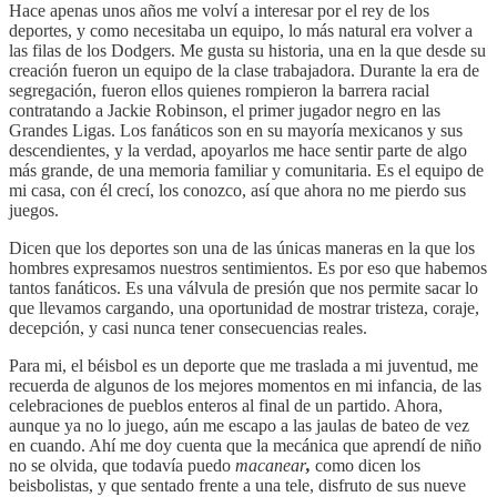
Hace apenas unos años me volví a interesar por el rey de los
deportes, y como necesitaba un equipo, lo más natural era volver a
las filas de los Dodgers. Me gusta su historia, una en la que desde su
creación fueron un equipo de la clase trabajadora. Durante la era de
segregación, fueron ellos quienes rompieron la barrera racial
contratando a Jackie Robinson, el primer jugador negro en las
Grandes Ligas. Los fanáticos son en su mayoría mexicanos y sus
descendientes, y la verdad, apoyarlos me hace sentir parte de algo
más grande, de una memoria familiar y comunitaria. Es el equipo de
mi casa, con él crecí, los conozco, así que ahora no me pierdo sus
juegos.
Dicen que los deportes son una de las únicas maneras en la que los
hombres expresamos nuestros sentimientos. Es por eso que habemos
tantos fanáticos. Es una válvula de presión que nos permite sacar lo
que llevamos cargando, una oportunidad de mostrar tristeza, coraje,
decepción, y casi nunca tener consecuencias reales.
Para mi, el béisbol es un deporte que me traslada a mi juventud, me
recuerda de algunos de los mejores momentos en mi infancia, de las
celebraciones de pueblos enteros al final de un partido. Ahora,
aunque ya no lo juego, aún me escapo a las jaulas de bateo de vez
en cuando. Ahí me doy cuenta que la mecánica que aprendí de niño
no se olvida, que todavía puedo
macanear
,
como dicen los
beisbolistas, y que sentado frente a una tele, disfruto de sus nueve