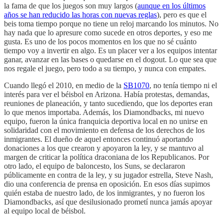
la fama de que los juegos son muy largos (
aunque en los últimos
años se han reducido las horas con nuevas reglas
), pero es que el
beis toma tiempo porque no tiene un reloj marcando los minutos. No
hay nada que lo apresure como sucede en otros deportes, y eso me
gusta. Es uno de los pocos momentos en los que no sé cuánto
tiempo voy a invertir en algo. Es un placer ver a los equipos intentar
ganar, avanzar en las bases o quedarse en el dogout. Lo que sea que
nos regale el juego, pero todo a su tiempo, y nunca con empates.
Cuando llegó el 2010, en medio de la
SB1070
, no tenía tiempo ni el
interés para ver el béisbol en Arizona. Había protestas, demandas,
reuniones de planeación, y tanto sucediendo, que los deportes eran
lo que menos importaba. Además, los Diamondbacks, mi nuevo
equipo, fueron la única franquicia deportiva local en no unirse en
solidaridad con el movimiento en defensa de los derechos de los
inmigrantes. El dueño de aquel entonces continuó aportando
donaciones a los que crearon y apoyaron la ley, y se mantuvo al
margen de criticar la política draconiana de los Republicanos. Por
otro lado, el equipo de baloncesto, los Suns, se declararon
públicamente en contra de la ley, y su jugador estrella, Steve Nash,
dio una conferencia de prensa en oposición. En esos días supimos
quién estaba de nuestro lado, de los inmigrantes, y no fueron los
Diamondbacks, así que desilusionado prometí nunca jamás apoyar
al equipo local de béisbol.