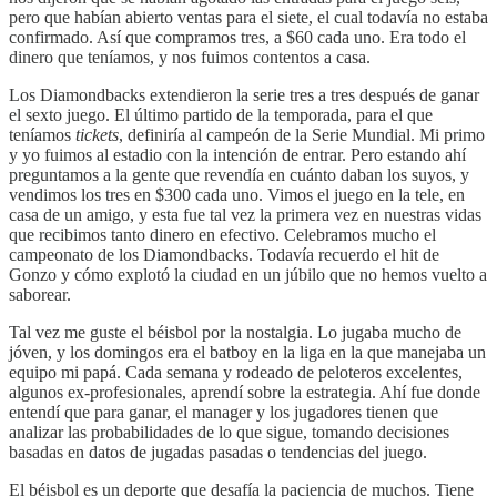
pero que habían abierto ventas para el siete, el cual todavía no estaba
confirmado. Así que compramos tres, a $60 cada uno. Era todo el
dinero que teníamos, y nos fuimos contentos a casa.
Los Diamondbacks extendieron la serie tres a tres después de ganar
el sexto juego. El último partido de la temporada, para el que
teníamos
tickets
, definiría al campeón de la Serie Mundial. Mi primo
y yo fuimos al estadio con la intención de entrar. Pero estando ahí
preguntamos a la gente que revendía en cuánto daban los suyos, y
vendimos los tres en $300 cada uno. Vimos el juego en la tele, en
casa de un amigo, y esta fue tal vez la primera vez en nuestras vidas
que recibimos tanto dinero en efectivo. Celebramos mucho el
campeonato de los Diamondbacks. Todavía recuerdo el hit de
Gonzo y cómo explotó la ciudad en un júbilo que no hemos vuelto a
saborear.
Tal vez me guste el béisbol por la nostalgia. Lo jugaba mucho de
jóven, y los domingos era el batboy en la liga en la que manejaba un
equipo mi papá. Cada semana y rodeado de peloteros excelentes,
algunos ex-profesionales, aprendí sobre la estrategia. Ahí fue donde
entendí que para ganar, el manager y los jugadores tienen que
analizar las probabilidades de lo que sigue, tomando decisiones
basadas en datos de jugadas pasadas o tendencias del juego.
El béisbol es un deporte que desafía la paciencia de muchos. Tiene